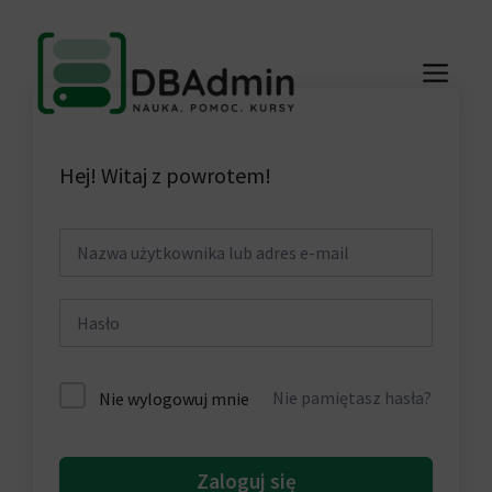
Przejdź
do
ME
treści
Hej! Witaj z powrotem!
Nie pamiętasz hasła?
Nie wylogowuj mnie
Zaloguj się