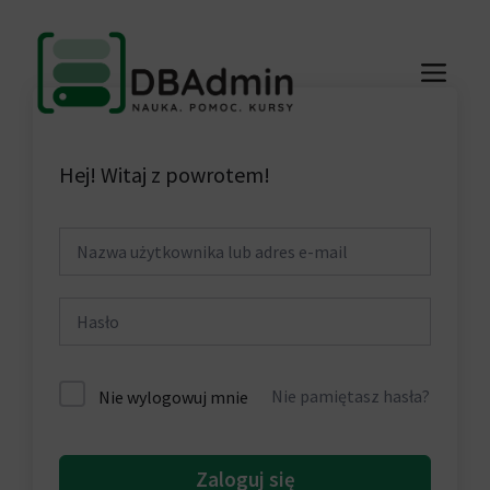
Przejdź
do
ME
treści
Hej! Witaj z powrotem!
Nie pamiętasz hasła?
Nie wylogowuj mnie
Zaloguj się