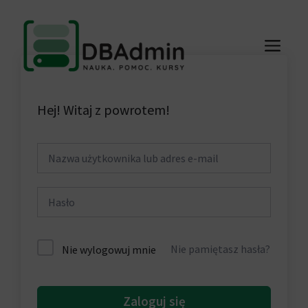
Przejdź
do
ME
treści
Hej! Witaj z powrotem!
Nie pamiętasz hasła?
Nie wylogowuj mnie
Zaloguj się