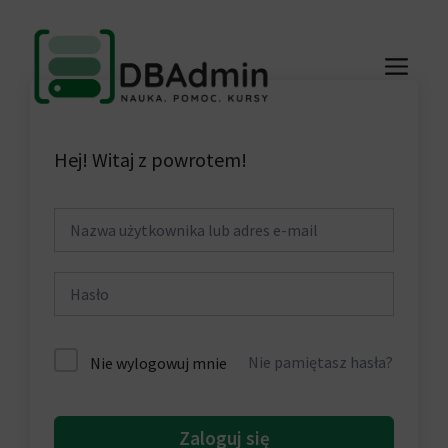
Przejdź
do
ME
treści
Hej! Witaj z powrotem!
Nie pamiętasz hasła?
Nie wylogowuj mnie
Zaloguj się