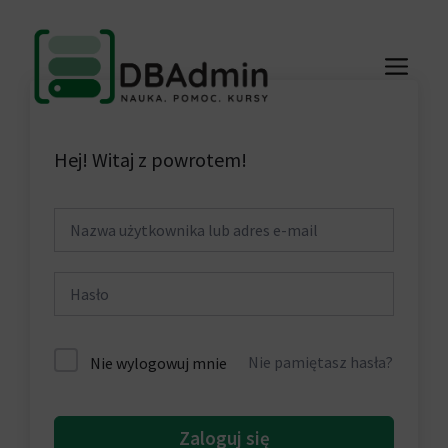
Przejdź
do
ME
treści
Hej! Witaj z powrotem!
Nie pamiętasz hasła?
Nie wylogowuj mnie
Zaloguj się