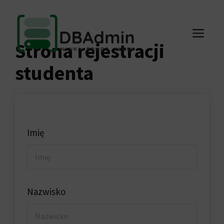
Przejdź
do
ME
treści
Strona rejestracji
studenta
Imię
Nazwisko