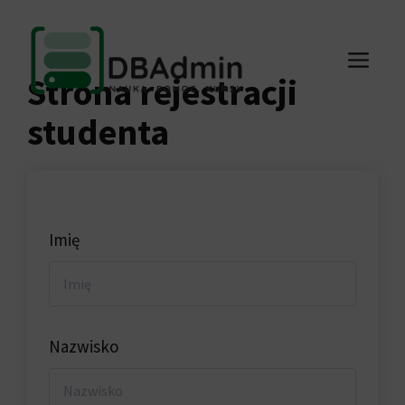
Przejdź
do
ME
treści
Strona rejestracji
studenta
Imię
Nazwisko