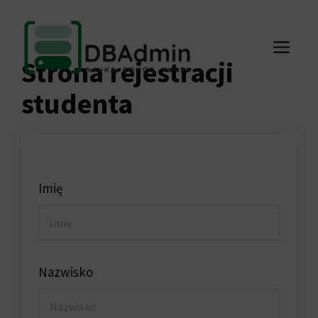
Przejdź
do
ME
treści
Strona rejestracji
studenta
Imię
Nazwisko