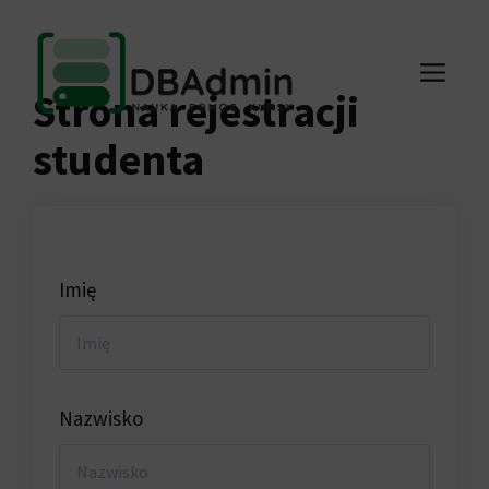
Przejdź
do
ME
treści
Strona rejestracji
studenta
Imię
Nazwisko