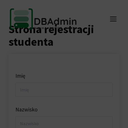
Przejdź
do
ME
treści
Strona rejestracji
studenta
Imię
Nazwisko