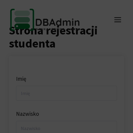
Przejdź
do
ME
treści
Strona rejestracji
studenta
Imię
Nazwisko