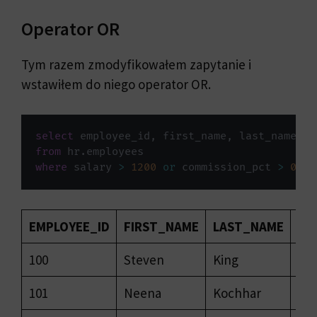
Operator OR
Tym razem zmodyfikowałem zapytanie i
wstawiłem do niego operator OR.
select
 employee_id
,
 first_name
,
 last_name
,
 s
from
 hr
.
where
 salary 
>
1200
or
 commission_pct 
>
0.2
;
EMPLOYEE_ID
FIRST_NAME
LAST_NAME
SA
100
Steven
King
240
101
Neena
Kochhar
170