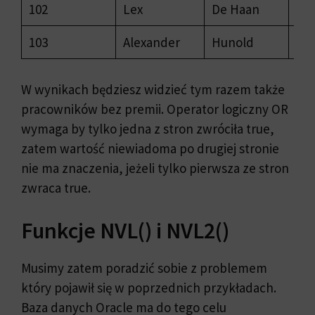
102
Lex
De Haan
170
103
Alexander
Hunold
900
W wynikach będziesz widzieć tym razem także
pracowników bez premii. Operator logiczny OR
wymaga by tylko jedna z stron zwróciła true,
zatem wartość niewiadoma po drugiej stronie
nie ma znaczenia, jeżeli tylko pierwsza ze stron
zwraca true.
Funkcje NVL() i NVL2()
Musimy zatem poradzić sobie z problemem
który pojawił się w poprzednich przykładach.
Baza danych Oracle ma do tego celu