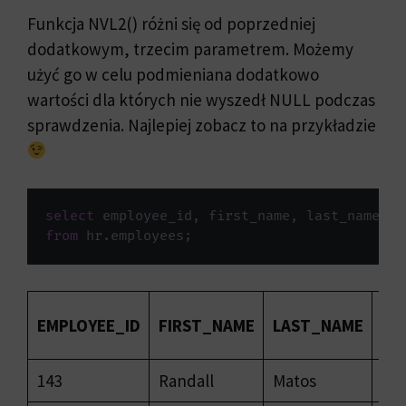
Funkcja NVL2() różni się od poprzedniej
dodatkowym, trzecim parametrem. Możemy
użyć go w celu podmieniana dodatkowo
wartości dla których nie wyszedł NULL podczas
sprawdzenia. Najlepiej zobacz to na przykładzie
select
 employee_id
,
 first_name
,
 last_name
,
 s
from
 hr
.
employees
;
EMPLOYEE_ID
FIRST_NAME
LAST_NAME
SA
143
Randall
Matos
260