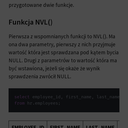
przygotowane dwie funkcje.
Funkcja NVL()
Pierwsza z wspomnianych funkcji to NVL(). Ma
ona dwa parametry, pierwszy z nich przyjmuje
wartość która jest sprawdzana pod kątem bycia
NULL. Drugi z parametrów to wartość która ma
być wstawiona, jeżeli się okaże że wynik
sprawdzenia zwrócił NULL.
select
 employee_id
,
 first_name
,
 last_name
,
 s
from
 hr
.
employees
;
EMPLOYEE_ID
FIRST_NAME
LAST_NAME
SA