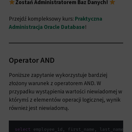
Zostań Administratorem Baz Danych!
Przejdź kompleksowy kurs:
Praktyczna
Administracja Oracle Database
!
Operator AND
Poniższe zapytanie wykorzystuje bardziej
złożony warunek z operatorem AND. W
przypadku wystąpienia wartości niewiadomej w
którymś z elementów operacji logicznej, wynik
również jest niewiadomą.
select
 employee_id
,
 first_name
,
 last_name
,
 s