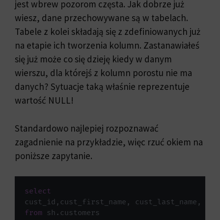
jest wbrew pozorom częsta. Jak dobrze już
wiesz, dane przechowywane są w tabelach.
Tabele z kolei składają się z zdefiniowanych już
na etapie ich tworzenia kolumn. Zastanawiałeś
się już może co się dzieję kiedy w danym
wierszu, dla którejś z kolumn porostu nie ma
danych? Sytuacje taką właśnie reprezentuje
wartość NULL!
Standardowo najlepiej rozpoznawać
zagadnienie na przykładzie, więc rzuć okiem na
poniższe zapytanie.
select
cust_id
,
cust_first_name
,
 cust_last_name
,
from
 sh
.