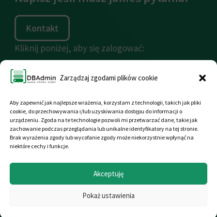
Kontakt
Kliknij poniżej, aby się zalogować:
Pulpit kursanta
Zarządzaj zgodami plików cookie
Aby zapewnić jak najlepsze wrażenia, korzystam z technologii, takich jak pliki
cookie, do przechowywania i/lub uzyskiwania dostępu do informacji o
urządzeniu. Zgoda na te technologie pozwoli mi przetwarzać dane, takie jak
zachowanie podczas przeglądania lub unikalne identyfikatory na tej stronie.
Brak wyrażenia zgody lub wycofanie zgody może niekorzystnie wpłynąć na
niektóre cechy i funkcje.
© DBAdmin
Akceptuję
Polityka Prywatności
Regulamin
Pokaż ustawienia