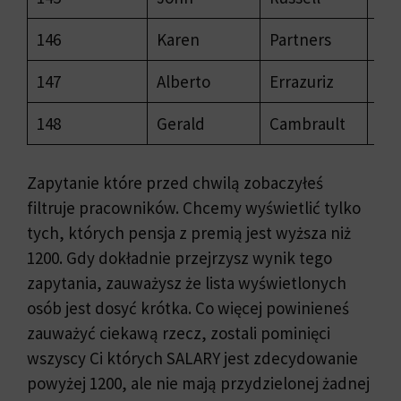
146
Karen
Partners
135
147
Alberto
Errazuriz
120
148
Gerald
Cambrault
110
Zapytanie które przed chwilą zobaczyłeś
filtruje pracowników. Chcemy wyświetlić tylko
tych, których pensja z premią jest wyższa niż
1200. Gdy dokładnie przejrzysz wynik tego
zapytania, zauważysz że lista wyświetlonych
osób jest dosyć krótka. Co więcej powinieneś
zauważyć ciekawą rzecz, zostali pominięci
wszyscy Ci których SALARY jest zdecydowanie
powyżej 1200, ale nie mają przydzielonej żadnej