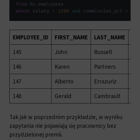
from
 hr
.
where
 salary 
>
1200
and
 commission_pct 
>
0.2
EMPLOYEE_ID
FIRST_NAME
LAST_NAME
SA
145
John
Russell
140
146
Karen
Partners
135
147
Alberto
Errazuriz
120
148
Gerald
Cambrault
110
Tak jak w poprzednim przykładzie, w wyniku
zapytania nie pojawiają się pracownicy bez
przydzielonej premii.