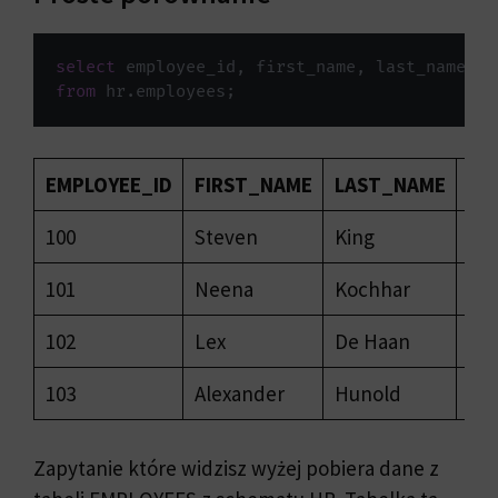
select
 employee_id
,
 first_name
,
 last_name
,
 s
from
 hr
.
employees
;
EMPLOYEE_ID
FIRST_NAME
LAST_NAME
SA
100
Steven
King
240
101
Neena
Kochhar
170
102
Lex
De Haan
170
103
Alexander
Hunold
900
Zapytanie które widzisz wyżej pobiera dane z