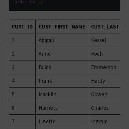
order
by
1
;
CUST_ID
CUST_FIRST_NAME
CUST_LAST_N
1
Abigail
Kessel
2
Anne
Koch
3
Buick
Emmerson
4
Frank
Hardy
5
Macklin
Gowen
6
Harriett
Charles
7
Linette
Ingram