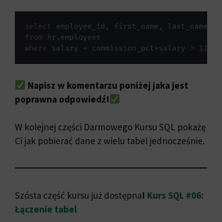
select
 employee_id
,
 first_name
,
 last_name
,
 s
from
 hr
.
where
 salary 
+
 commission_pct
*
salary 
>
1200
;
Napisz w komentarzu poniżej jaka jest
poprawna odpowiedź!
W kolejnej części Darmowego Kursu SQL pokażę
Ci jak pobierać dane z wielu tabel jednocześnie.
Szósta część kursu już dostępna
!
Kurs SQL #06:
Łączenie tabel