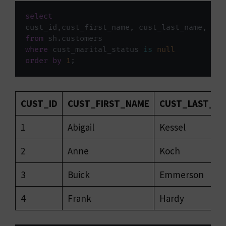
select
cust_id
,
cust_first_name
,
 cust_last_name
,
from
 sh
.
where
 cust_marital_status 
is
null
order
by
1
;
CUST_ID
CUST_FIRST_NAME
CUST_LAST_N
1
Abigail
Kessel
2
Anne
Koch
3
Buick
Emmerson
4
Frank
Hardy