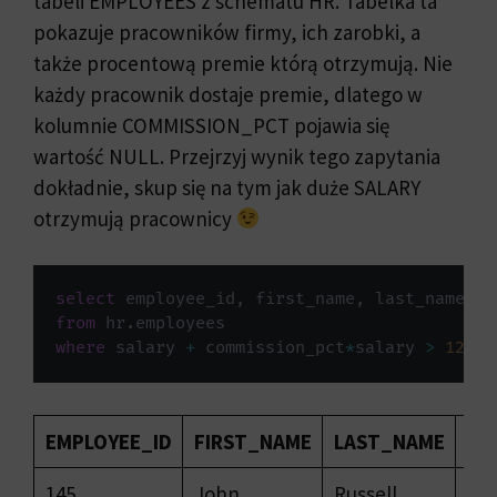
tabeli EMPLOYEES z schematu HR. Tabelka ta
pokazuje pracowników firmy, ich zarobki, a
także procentową premie którą otrzymują. Nie
każdy pracownik dostaje premie, dlatego w
kolumnie COMMISSION_PCT pojawia się
wartość NULL. Przejrzyj wynik tego zapytania
dokładnie, skup się na tym jak duże SALARY
otrzymują pracownicy
select
 employee_id
,
 first_name
,
 last_name
,
 s
from
 hr
.
where
 salary 
+
 commission_pct
*
salary 
>
1200
;
EMPLOYEE_ID
FIRST_NAME
LAST_NAME
SA
145
John
Russell
140