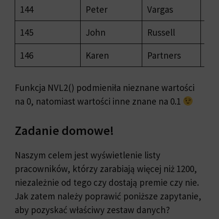
144
Peter
Vargas
250
145
John
Russell
140
146
Karen
Partners
135
Funkcja NVL2() podmieniła nieznane wartości
na 0, natomiast wartości inne znane na 0.1
Zadanie domowe!
Naszym celem jest wyświetlenie listy
pracowników, którzy zarabiają więcej niż 1200,
niezależnie od tego czy dostają premie czy nie.
Jak zatem należy poprawić poniższe zapytanie,
aby pozyskać właściwy zestaw danych?