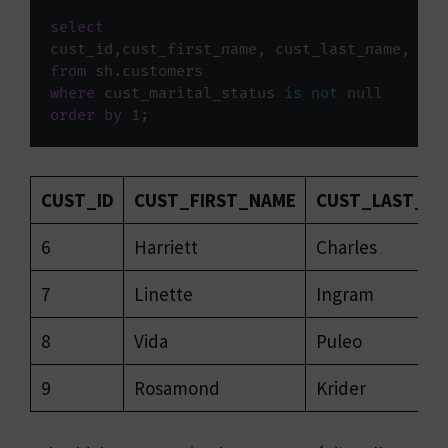
select
cust_id
,
cust_first_name
,
 cust_last_name
,
from
 sh
.
where
 cust_marital_status 
is
not
null
order
by
1
;
CUST_ID
CUST_FIRST_NAME
CUST_LAST_N
6
Harriett
Charles
7
Linette
Ingram
8
Vida
Puleo
9
Rosamond
Krider