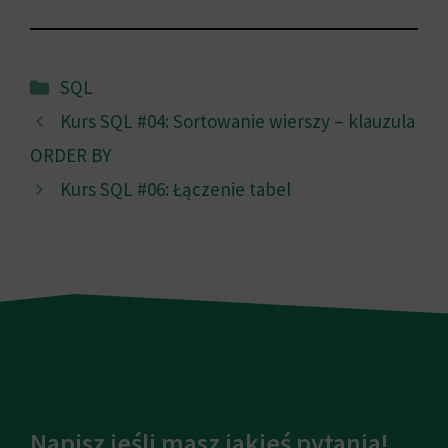
Kategorie
SQL
Kurs SQL #04: Sortowanie wierszy – klauzula
ORDER BY
Kurs SQL #06: Łączenie tabel
Napisz jeśli masz jakieś pytania!