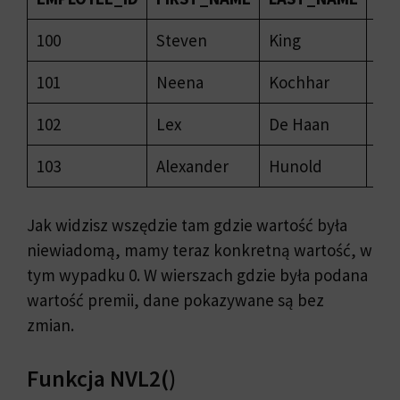
100
Steven
King
240
101
Neena
Kochhar
170
102
Lex
De Haan
170
103
Alexander
Hunold
900
Jak widzisz wszędzie tam gdzie wartość była
niewiadomą, mamy teraz konkretną wartość, w
tym wypadku 0. W wierszach gdzie była podana
wartość premii, dane pokazywane są bez
zmian.
Funkcja NVL2()